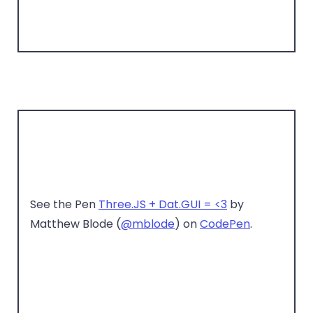
See the Pen
Three.JS + Dat.GUI = <3
by
Matthew Blode (
@mblode
) on
CodePen
.