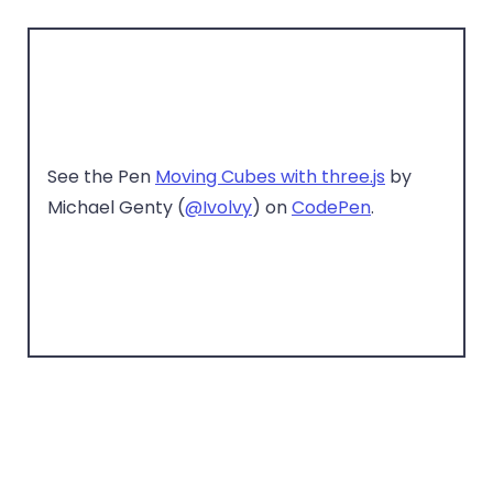
See the Pen
Moving Cubes with three.js
by
Michael Genty (
@Ivolvy
) on
CodePen
.