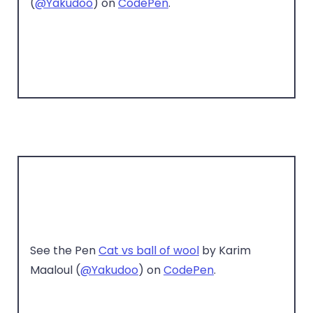
(
@Yakudoo
) on
CodePen
.
See the Pen
Cat vs ball of wool
by Karim
Maaloul (
@Yakudoo
) on
CodePen
.