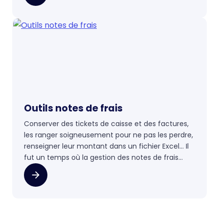
main, mais utiliser un logiciel de facturation vous
fera gagner un temps précieux !
Outils notes de frais
Conserver des tickets de caisse et des factures,
les ranger soigneusement pour ne pas les perdre,
renseigner leur montant dans un fichier Excel… Il
fut un temps où la gestion des notes de frais
était un vrai casse-tête. Heureusement, des
solutions bien plus simples, intuitives et rapides
ont vu le jour : les voyageurs d’affaires et les
travailleurs itinérants peuvent désormais tout
faire depuis leur mobile !