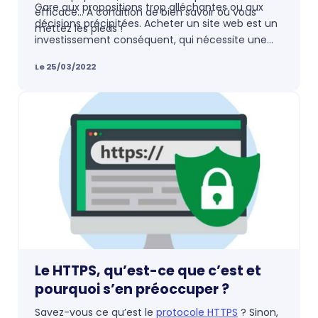
Gare aux propositions trop alléchantes ou aux
efficace… À condition de bien savoir où vous
décisions précipitées. Acheter un site web est un
mettez les pieds !
investissement conséquent, qui nécessite une
véritable réflexion en amont. Alors, comment
Le 25/03/2022
être sûr de dénicher la bonne affaire ? Voici
quelques astuces pour acheter un site Internet
existant qui devraient vous être utiles.
Le HTTPS, qu’est-ce que c’est et
pourquoi s’en préoccuper ?
Savez-vous ce qu’est le
protocole HTTPS
? Sinon,