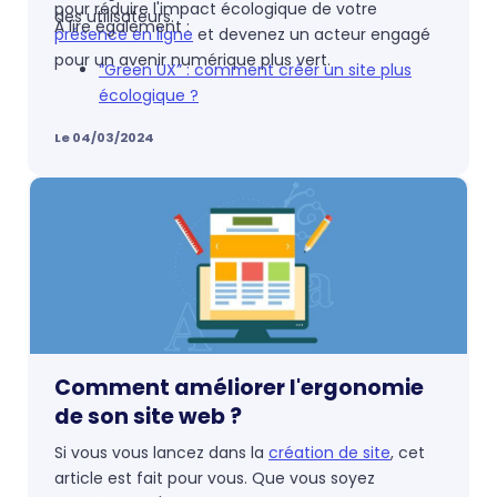
pour réduire l'impact écologique de votre
des utilisateurs.
À lire également :
présence en ligne
et devenez un acteur engagé
pour un avenir numérique plus vert.
“Green UX” : comment créer un site plus
écologique ?
Le 04/03/2024
Comment améliorer l'ergonomie
de son site web ?
Si vous vous lancez dans la
création de site
, cet
article est fait pour vous. Que vous soyez