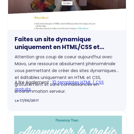
comprenant les enjeux techniques associés.
Faites un site dynamique
uniquement en HTML/CSS et
gratuitement avec Mavo
Attention gros coup de coeur aujourd’hui avec
Mavo, une ressource absolument phénoménale
vous permettant de créer des sites dynamiques
et éditables uniquement en HTML et CSS,
A lire également :
10 templates HTML / CSS
gratuitement et sans connaissances en
gratuits
programmation serveur.
Le 17/05/2017