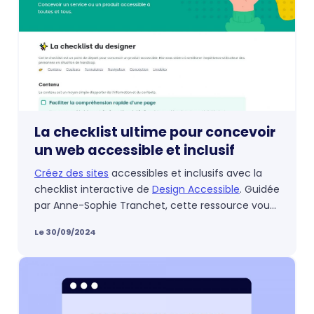
La checklist ultime pour concevoir
un web accessible et inclusif
Créez des sites
accessibles et inclusifs avec la
checklist interactive de
Design Accessible
. Guidée
par Anne-Sophie Tranchet, cette ressource vous
aide à intégrer facilement l'accessibilité dans
Le 30/09/2024
chaque étape du design, pour un web beau et
utilisable par tous.