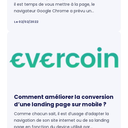
il est temps de vous mettre à la page, le
navigateur Google Chrome a prévu un
changement qui risque fort de vous forcer à le
Le 02/02/2022
mettre en place.
Comment améliorer la conversion
d’une landing page sur mobile ?
Comme chacun sait, il est d’usage d’adapter la
navigation de son site internet ou de sa landing
page en fonction du device utilisé par