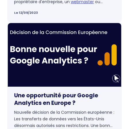
propriétaire d'entreprise, un
webmaster
ou
simplement désireux d'optimiser votre
site
Le 12/09/2023
personnel
, découvrez dans cet article, des
conseils pratiques pour améliorer l'ergonomie de
votre site web, vous permettant ainsi de créer
une
expérience utilisateur
optimale et de tirer le
meilleur parti de votre présence en ligne.
Une opportunité pour Google
Analytics en Europe ?
Nouvelle décision de la Commission européenne :
Les transferts de données vers les États-Unis
désormais autorisés sans restrictions. Une bonne