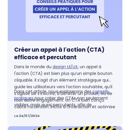
Créer un appel à l'action (CTA)
efficace et percutant
Dans le monde du
design UI/UX
, un appel à
l'action (CTA) est bien plus qu’un simple bouton
cliquable. Il s’agit d’un élément stratégique qui
guide les utilisateurs vers l’action souhaitée, qu’il
Dans cet article, nous explorerons des
conseils
s’agisse de s’inscrire, d’acheter un produit, ou de
pratiques
pour créer des CTAs non seulement
tout autre engagement. Un CTA bien conçu
visibles, mais aussi percutants, afin de
capte l’attention, incite à l'interaction et optimise
transformer vos visiteurs en utilisateurs actifs et
les
taux de conversion
.
Le 24/07/2024
engagés. Découvrez comment chaque détail, du
texte à la couleur, peut faire toute la différence