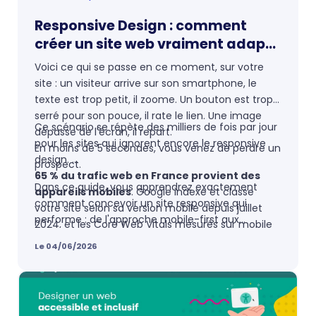
Responsive Design : comment
créer un site web vraiment adapté
aux mobiles
Voici ce qui se passe en ce moment, sur votre
site : un visiteur arrive sur son smartphone, le
texte est trop petit, il zoome. Un bouton est trop
serré pour son pouce, il rate le lien. Une image
Ce scénario se répète des milliers de fois par jour
dépasse de l'écran, il repart.
pour les sites qui ignorent encore le responsive
En moins de 5 secondes, vous venez de perdre un
design.
prospect.
65 % du trafic web en France provient des
Dans ce guide, vous apprendrez exactement
appareils mobiles
. Google indexe et classe
comment concevoir un site responsive qui
votre site selon sa version mobile depuis juillet
performe : de l'approche mobile-first aux
2024, et les Core Web Vitals mesurés sur mobile
techniques CSS modernes, en passant par les
influencent directement votre
positionnement
Le 04/06/2026
métriques Google à surveiller et les outils de test
sur Google
.
à connaître.