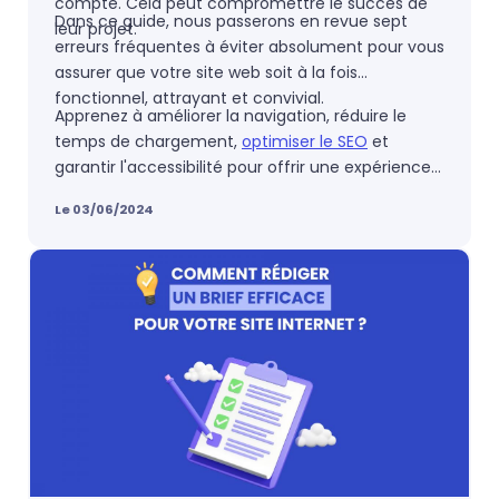
compte. Cela peut compromettre le succès de
Dans ce guide, nous passerons en revue sept
leur projet.
erreurs fréquentes à éviter absolument pour vous
assurer que votre site web soit à la fois
fonctionnel, attrayant et convivial.
Apprenez à améliorer la navigation, réduire le
temps de chargement,
optimiser le SEO
et
garantir l'accessibilité pour offrir une expérience
utilisateur optimale.
Le 03/06/2024