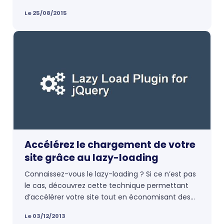
maintenant fin août, et cette petite série touche
Le 25/08/2015
à sa fin avec ce dernier numéro : les
WYSIWYG
.
Accélérez le chargement de votre
site grâce au lazy-loading
Connaissez-vous le lazy-loading ? Si ce n’est pas
le cas, découvrez cette technique permettant
d’accélérer votre site tout en économisant des
ressources serveurs, avec en bonus 5 ressources
Le 03/12/2013
pour bien démarrer.