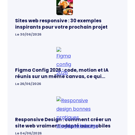
Sites web responsive : 30 exemples
inspirants pour votre prochain projet
Le 30/06/2026
Figma Config 2026 : code, motion et IA
réunis sur un même canvas, ce qui
change vraiment pour les designers
Le 26/06/2026
Responsive Design : comment créer un
site web vraiment adapté aux mobiles
Le 04/06/2026