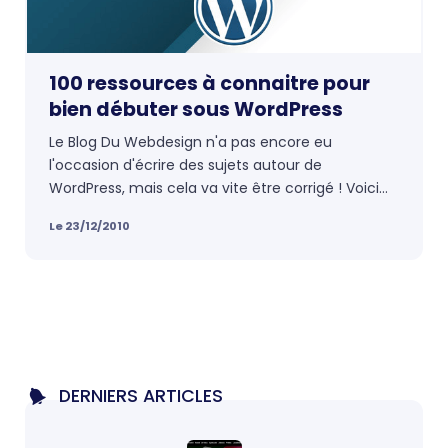
100 ressources à connaitre pour
bien débuter sous WordPress
Le Blog Du Webdesign n'a pas encore eu
l'occasion d'écrire des sujets autour de
WordPress, mais cela va vite être corrigé ! Voici
pour vous une sélection des meilleures
Le 23/12/2010
ressources que l'on peut trouver sur cet outil.
DERNIERS ARTICLES