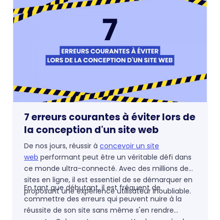
dans l'efficacité de vos appels à l'action.
7 erreurs courantes à éviter lors de
la conception d'un site web
De nos jours, réussir à
concevoir un site
web
performant peut être un véritable défi dans
ce monde ultra-connecté. Avec des millions de
sites en ligne, il est essentiel de se démarquer en
En tant que débutant, il est fréquent de
proposant une expérience utilisateur inoubliable.
commettre des erreurs qui peuvent nuire à la
réussite de son site sans même s'en rendre