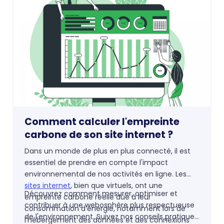
Comment calculer l'empreinte
carbone de son site internet ?
Dans un monde de plus en plus connecté, il est
essentiel de prendre en compte l'impact
environnemental de nos activités en ligne. Les
sites internet
, bien que virtuels, ont une
Découvrez comment mesurer, optimiser et
empreinte carbone réelle due à leur
contribuer à une webosphère plus respectueuse
consommation d'énergie, notamment lors de
de l'environnement. Suivez nos conseils pratiques
l'hébergement des données et des connexions