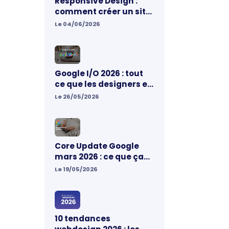
Responsive Design :
comment créer un site
web vraiment adapté
Le 04/06/2026
aux mobiles
Google I/O 2026 : tout
ce que les designers et
marketeurs doivent
Le 26/05/2026
retenir
Core Update Google
mars 2026 : ce que ça
change pour votre site
Le 19/05/2026
web
10 tendances