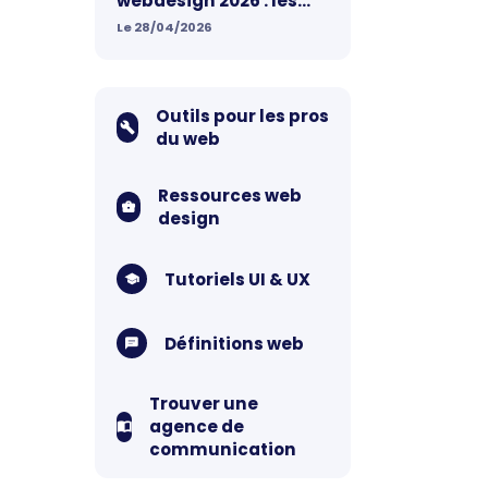
webdesign 2026 : les
nouvelles règles qui
Le 28/04/2026
redesignent le web
Outils pour les pros
du web
Ressources web
design
Tutoriels UI & UX
Définitions web
Trouver une
agence de
communication