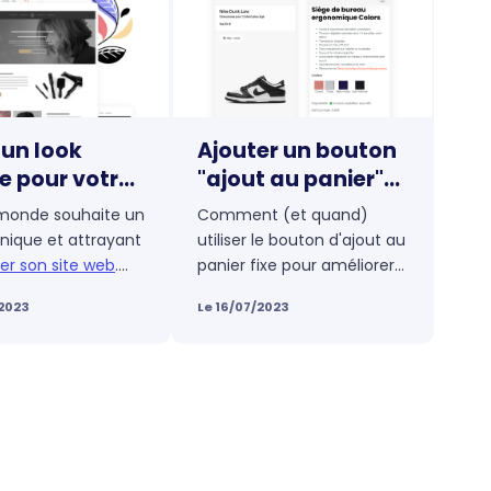
 un look
Ajouter un bouton
e pour votre
"ajout au panier"
web avec les
flottant qui
 monde souhaite un
Comment (et quand)
s E-monsite
convertit
nique et attrayant
utiliser le bouton d'ajout au
er son site web
.
panier fixe pour améliorer
ut-être une tâche
l'expérience utilisateur ?
/2023
Le 16/07/2023
nante mais
Nous avons expérimenté
nt un véritable
l'utilisation d'un bouton
que l'on a pas les
d'ajout au panier fixe avec
nces nécessaires.
e-monsite, qui permet de
ement, avec des
créer une boutique en
rmes comme E-
ligne
facilement pour
, vous avez accès
accroître les conversions