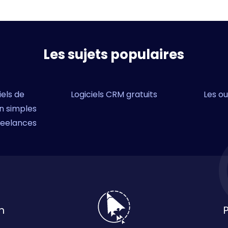
Les sujets populaires
iels de
Logiciels CRM gratuits
Les ou
n simples
reelances
n