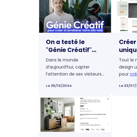
On a testé le
Créer
"Génie Créatif"
uniqu
d’e-monsite :
site 
Dans le monde
Tout le
l’outil IA pour
thème
d’aujourd’hui, capter
design u
booster vos
l’attention de ses visiteurs
pour
cré
contenus web
passe par la création
Cela pe
Le 25/10/2024
Le 23/07
régulière de contenus
passion
captivants et adaptés.
égaleme
Mais générer ce contenu
défi lors
peut vite devenir un défi
compéte
pour les
créateurs de sites
Heureus
web
. C’est là que le
Génie
platefo
Créatif
d’e-monsite
monsite