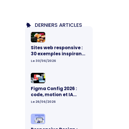
DERNIERS ARTICLES
Sites web responsive :
30 exemples inspirants
pour votre prochain
Le 30/06/2026
projet
t
Figma Config 2026 :
code, motion et IA
réunis sur un même
Le 26/06/2026
canvas, ce qui change
vraiment pour les
designers