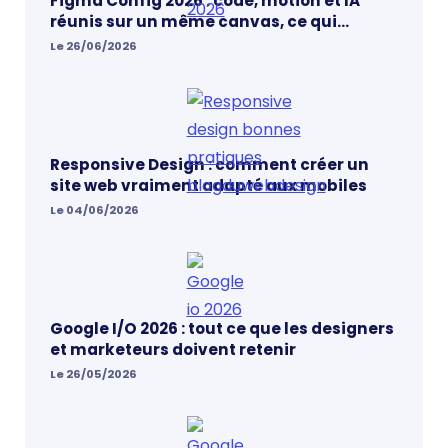
Figma Config 2026 : code, motion et IA
réunis sur un même canvas, ce qui
change vraiment pour les designers
Le 26/06/2026
Responsive Design : comment créer un
site web vraiment adapté aux mobiles
Le 04/06/2026
Google I/O 2026 : tout ce que les designers
et marketeurs doivent retenir
Le 26/05/2026