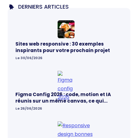
DERNIERS ARTICLES
Sites web responsive : 30 exemples
inspirants pour votre prochain projet
Le 30/06/2026
Figma Config 2026 : code, motion et IA
réunis sur un même canvas, ce qui
change vraiment pour les designers
Le 26/06/2026