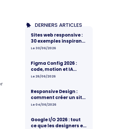
DERNIERS ARTICLES
Sites web responsive :
30 exemples inspirants
pour votre prochain
Le 30/06/2026
projet
Figma Config 2026 :
code, motion et IA
réunis sur un même
Le 26/06/2026
canvas, ce qui change
er
vraiment pour les
Responsive Design :
designers
comment créer un site
web vraiment adapté
Le 04/06/2026
aux mobiles
Google I/O 2026 : tout
ce que les designers et