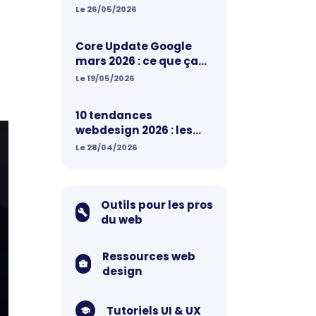
marketeurs doivent
Le 26/05/2026
retenir
Core Update Google
mars 2026 : ce que ça
change pour votre site
Le 19/05/2026
web
10 tendances
webdesign 2026 : les
nouvelles règles qui
Le 28/04/2026
redesignent le web
Outils pour les pros
du web
Ressources web
design
Tutoriels UI & UX