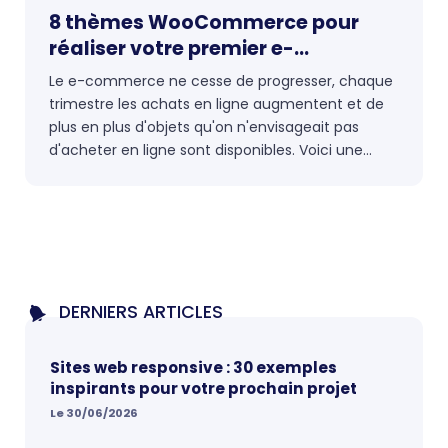
8 thèmes WooCommerce pour
réaliser votre premier e-
commerce !
Le e-commerce ne cesse de progresser, chaque
trimestre les achats en ligne augmentent et de
plus en plus d'objets qu'on n'envisageait pas
d'acheter en ligne sont disponibles. Voici une
série de thèmes que nous avons sélectionné
pour leur caractéristique d'intégrer directement
le plugin WooCommerce.
DERNIERS ARTICLES
Sites web responsive : 30 exemples
inspirants pour votre prochain projet
Le 30/06/2026