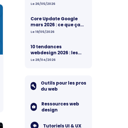
marketeurs doivent
Le 26/05/2026
retenir
Core Update Google
mars 2026 : ce que ça
change pour votre site
Le 19/05/2026
web
10 tendances
webdesign 2026 : les
nouvelles règles qui
Le 28/04/2026
redesignent le web
Outils pour les pros
du web
Ressources web
design
Tutoriels UI & UX