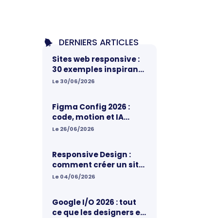
DERNIERS ARTICLES
Sites web responsive :
30 exemples inspirants
pour votre prochain
Le 30/06/2026
projet
Figma Config 2026 :
code, motion et IA
réunis sur un même
Le 26/06/2026
canvas, ce qui change
vraiment pour les
Responsive Design :
designers
comment créer un site
web vraiment adapté
Le 04/06/2026
aux mobiles
Google I/O 2026 : tout
ce que les designers et