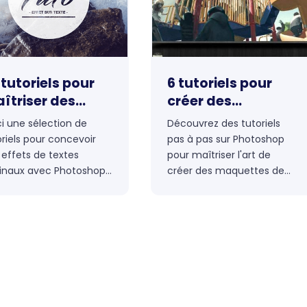
d'Adobe.
 tutoriels pour
6 tutoriels pour
îtriser des
créer des
fets de texte
maquettes de site
ci une sélection de
Découvrez des tutoriels
ec Photoshop et
web sur
oriels pour concevoir
pas à pas sur Photoshop
lustrator
Photoshop
 effets de textes
pour maîtriser l'art de
ginaux avec Photoshop
créer des maquettes de
llustrator, pour tous
site web professionnelles.
x qui désirent
Apprenez les techniques
rofondir leur
essentielles et concevez
pétence, afin de vous
des designs
ner une source
époustouflants pour vos
fets variés et originaux
projets en ligne.
 pourront vous servir
s vos futurs projets.