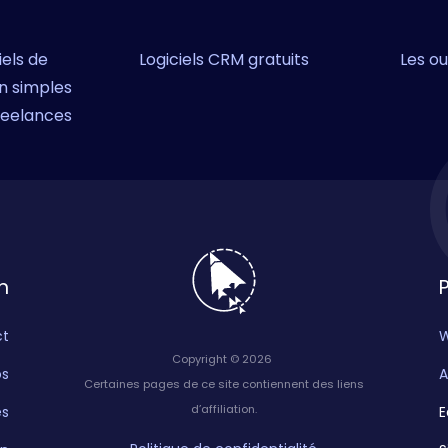
iels de
Logiciels CRM gratuits
Les ou
n simples
reelances
n
ct
Copyright © 2026
os
A
Certaines pages de ce site contiennent des liens
d’affiliation.
es
E