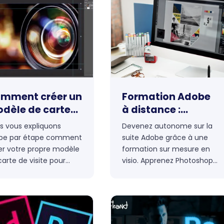
phique.
organisation optimale des
calques, images,
typographies et effets.
Que vous soyez novice ou
expert, optimisez vos
projets grâce à
photoshopetiquette.com.
mment créer un
Formation Adobe
dèle de carte
à distance :
 visite pour
maîtrisez
s vous expliquons
Devenez autonome sur la
otographe avec
Illustrator,
pe par étape comment
suite Adobe grâce à une
obe Stock et
Photoshop et
er votre propre modèle
formation sur mesure en
otoshop ?
InDesign avec un
carte de visite pour
visio. Apprenez Photoshop,
tographe avec Adobe
Illustrator et InDesign avec
expert certifié
ck et Photoshop. Vous
un formateur expert, à
rendrez à créer une
votre rythme, pour booster
e de visite qui
vos projets créatifs
résente parfaitement