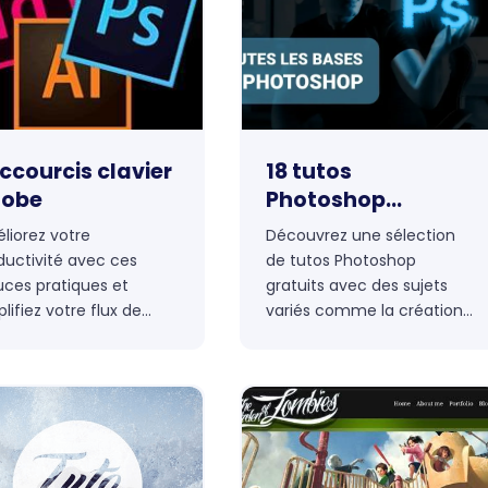
e travail et attirera
tention de votre public
e.
ccourcis clavier
18 tutos
obe
Photoshop
gratuits pour
liorez votre
Découvrez une sélection
améliorer vos
ductivité avec ces
de tutos Photoshop
créations
uces pratiques et
gratuits avec des sujets
lifiez votre flux de
variés comme la création
ail.
d'effets, la maîtrise de
l'interface, la retouche
photo et bien d'autres
domaines pour faire
progresser vos
compétences graphiques
sur le logiciel phare