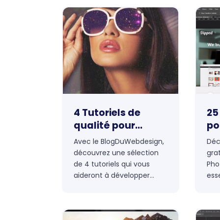
4 Tutoriels de
25
qualité pour
po
développer ses
Ph
Avec le BlogDuWebdesign,
Déc
compétences sur
découvrez une sélection
gra
Photoshop
de 4 tutoriels qui vous
Pho
aideront à développer
esse
votre savoir faire sur le
tec
logiciel Photoshop de la
dev
suite Adobe.
ret