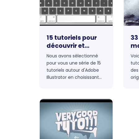
15 tutoriels pour
33
découvrir et
ma
maîtriser
ef
Nous avons sélectionné
Voi
Illustrator
av
pour vous une série de 15
tut
Il
tutoriels autour d'Adobe
des
Illustrator en choisissant
ori
des exemples créatifs et
et I
de qualité.
ceu
app
com
don
d'ef
qui
dan