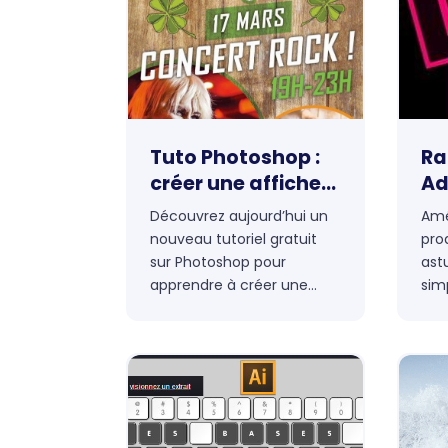
débuter avec ce logiciel
votr
incontournable.
l’at
cibl
Tuto Photoshop :
Ra
créer une affiche
Ad
de concert pour la
Découvrez aujourd’hui un
Amé
St Patrick
nouveau tutoriel gratuit
pro
sur Photoshop pour
ast
apprendre à créer une
simp
affiche de concert. Pour
trav
l’occasion, nous avons
personnalisé l’affiche aux
couleurs de la St Patrick !
Cet article est en
partenariat avec Adobe
Stock.