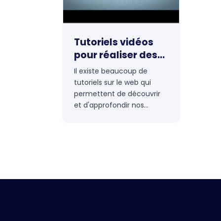
Tutoriels vidéos
pour réaliser des
effets originaux
Il existe beaucoup de
sous After Effect
tutoriels sur le web qui
permettent de découvrir
et d'approfondir nos
connaissances sur des
logiciels et notamment
pour After Effects