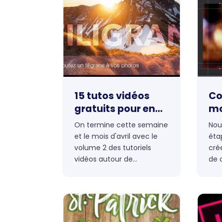
gra
15 tutos vidéos
Co
gratuits pour en
mo
apprendre plus sur
de
On termine cette semaine
Nou
Photoshop
ph
et le mois d'avril avec le
éta
Ad
volume 2 des tutoriels
cré
Ph
vidéos autour de
de 
Photoshop. Découvrez une
pho
sélection de 20 tutos qui
Sto
vous aiderons à améliorer
app
votre utilisation de
cart
Photoshop ou simplement
rep