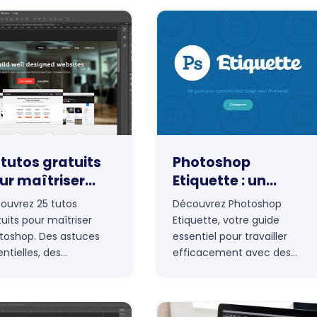
 tutos gratuits
Photoshop
ur maîtriser
Etiquette : un
otoshop
guide complet
ouvrez 25 tutos
Découvrez Photoshop
pour maîtriser vos
tuits pour maîtriser
Etiquette, votre guide
fichiers PSD
toshop. Des astuces
essentiel pour travailler
ntielles, des
efficacement avec des
hniques avancées :
fichiers PSD. Apprenez les
enez un pro de la
normes et meilleures
ouche et de la création
pratiques pour une